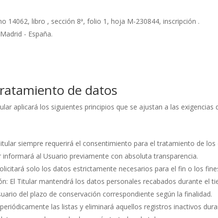
o 14062, libro , sección 8ª, folio 1, hoja M-230844, inscripción .
 Madrid - España.
 tratamiento de datos
tular aplicará los siguientes principios que se ajustan a las exigenci
El Titular siempre requerirá el consentimiento para el tratamiento de 
lar informará al Usuario previamente con absoluta transparencia.
olicitará solo los datos estrictamente necesarios para el fin o los fines
ión: El Titular mantendrá los datos personales recabados durante el t
Usuario del plazo de conservación correspondiente según la finalidad.
á periódicamente las listas y eliminará aquellos registros inactivos du