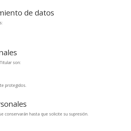
amiento de datos
s:
nales
Titular son:
te protegidos.
rsonales
se conservarán hasta que solicite su supresión.