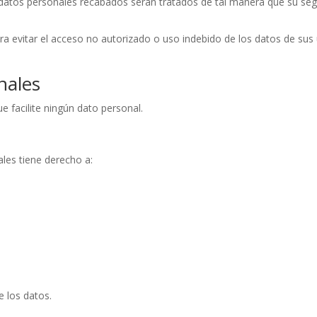
s datos personales recabados serán tratados de tal manera que su segu
ra evitar el acceso no autorizado o uso indebido de los datos de sus 
nales
e facilite ningún dato personal.
ales tiene derecho a:
e los datos.